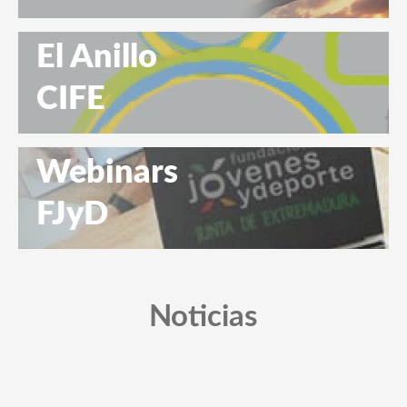
El Anillo
CIFE
Webinars
FJyD
Noticias