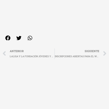
Ant
ANTERIOR
SIGUIENTE
LALIGA Y LA FUNDACIÓN JÓVENES Y DEPORTE ORGANIZAN LA JORNADA ‘INTEGRIDAD VS CORRUPCIÓN DEPORTIVA’
INSCRIPCIONES ABIERTAS PARA EL WEBINAR “ESTRATEGIAS PARA ENTRENADORAS/ES: CLAVES PRÁCTICAS PARA EL MANEJO DE VARIABLES PSICOLÓGICAS”