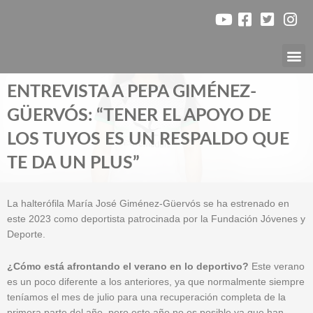
Ir
al
contenido
Nuest
ENTREVISTA A PEPA GIMÉNEZ-
GÜERVÓS: “TENER EL APOYO DE
LOS TUYOS ES UN RESPALDO QUE
TE DA UN PLUS”
La halterófila María José Giménez-Güervós se ha estrenado en
este 2023 como deportista patrocinada por la Fundación Jóvenes y
Deporte.
¿Cómo está afrontando el verano en lo deportivo?
Este verano
es un poco diferente a los anteriores, ya que normalmente siempre
teníamos el mes de julio para una recuperación completa de la
primera parte del año, pero este año no es posible ya que han