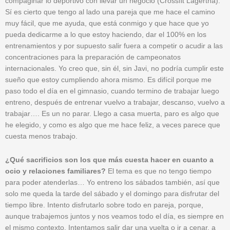
compaginar lo deportivo con llevar un negocio (Crossfit Lagertha).
Sí es cierto que tengo al lado una pareja que me hace el camino
muy fácil, que me ayuda, que está conmigo y que hace que yo
pueda dedicarme a lo que estoy haciendo, dar el 100% en los
entrenamientos y por supuesto salir fuera a competir o acudir a las
concentraciones para la preparación de campeonatos
internacionales. Yo creo que, sin él, sin Javi, no podría cumplir este
sueño que estoy cumpliendo ahora mismo. Es difícil porque me
paso todo el día en el gimnasio, cuando termino de trabajar luego
entreno, después de entrenar vuelvo a trabajar, descanso, vuelvo a
trabajar…. Es un no parar. Llego a casa muerta, paro es algo que
he elegido, y como es algo que me hace feliz, a veces parece que
cuesta menos trabajo.
¿Qué sacrificios son los que más cuesta hacer en cuanto a
ocio y relaciones familiares?
El tema es que no tengo tiempo
para poder atenderlas… Yo entreno los sábados también, así que
solo me queda la tarde del sábado y el domingo para disfrutar del
tiempo libre. Intento disfrutarlo sobre todo en pareja, porque,
aunque trabajemos juntos y nos veamos todo el día, es siempre en
el mismo contexto. Intentamos salir dar una vuelta o ir a cenar, a