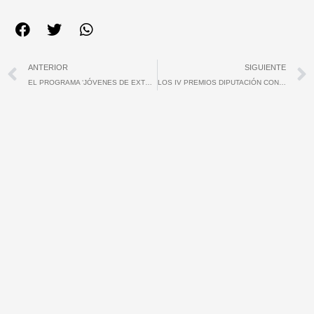
Ant
ANTERIOR
SIGUIENTE
EL PROGRAMA ‘JÓVENES DE EXTREMADURA EN ORGANISMOS MULTILATERALES’ TENDRÁ UNA SEXTA EDICIÓN
LOS IV PREMIOS DIPUTACIÓN CONTIGO SIGUEN ACEPTANDO CANDIDATURAS