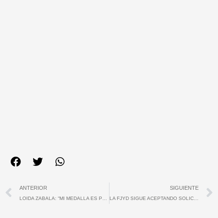
Ant
ANTERIOR
SIGUIENTE
LOIDA ZABALA: “MI MEDALLA ES PODER ESTAR EN ESTOS JUEGOS PARALÍMPICOS”
LA FJYD SIGUE ACEPTANDO SOLICITUDES PARA LA 5ª EDICIÓN DE LOS PREMIOS DIPUTACIÓN CONTIGO