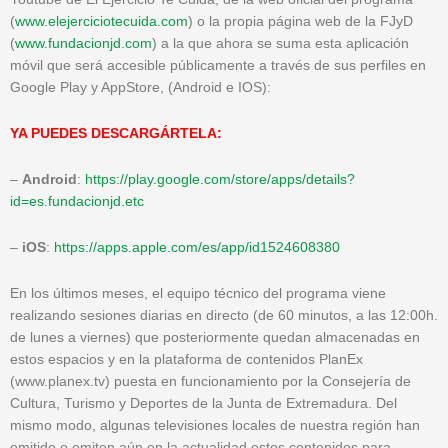
(
www.elejerciciotecuida.com
) o la propia página web de la FJyD
(
www.fundacionjd.com
) a la que ahora se suma esta aplicación
móvil que será accesible públicamente a través de sus perfiles en
Google Play y AppStore, (Android e IOS):
YA PUEDES DESCARGÁRTELA:
–
Android
:
https://play.google.com/store/apps/details?
id=es.fundacionjd.etc
–
iOS
:
https://apps.apple.com/es/app/id1524608380
En los últimos meses, el equipo técnico del programa viene
realizando sesiones diarias en directo (de 60 minutos, a las 12:00h.
de lunes a viernes) que posteriormente quedan almacenadas en
estos espacios y en la plataforma de contenidos PlanEx
(www.planex.tv) puesta en funcionamiento por la Consejería de
Cultura, Turismo y Deportes de la Junta de Extremadura. Del
mismo modo, algunas televisiones locales de nuestra región han
emitido o emiten aún en la actualidad estos contenidos para