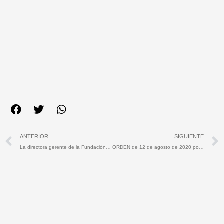
Ant
ANTERIOR
SIGUIENTE
La directora gerente de la Fundación Jóvenes y Deporte aboga por la reactivación conjunta de los centros deportivos de la región
ORDEN de 12 de agosto de 2020 por la que se convocan los premios extremeños del deporte en su edición de 2019.