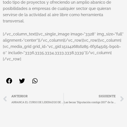
todo tipo de proyectos y ofreciendo un amplio abanico de
posibilidades a empresas de cualquier sector que quieran
servirse de la actividad al aire libre como herramienta
transversal.
[/vc_column_text][vc_single_image image=”3328″ img_size=”full”
alignment=”center”][/vc_column][/vc_row][vc_row][vc_column]
[vc_media_grid grid_id=”vc_gid:1511426816285-6f5645d5-b90b-
0″ include=”3336,3335,3334,3333,3338,3339″][/vc_column]
[/vc_row]
Ant
ANTERIOR
SIGUIENTE
ARRANCA EL CURSO DE LIDERAZGO DE LA MUJER EN EL DEPORTE Y GESTIÓN DEL TALENTO
Las becas ‘Diputación contigo 2017’ de la Fundación Jóvenes y Deporte reconocen a 24 deportistas extremeños