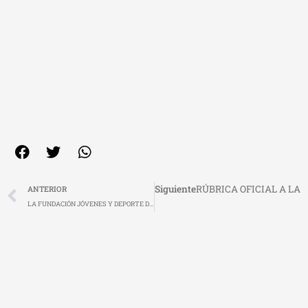
Ant
Siguiente
RÚBRICA OFICIAL A LA
ANTERIOR
LA FUNDACIÓN JÓVENES Y DEPORTE DE LA JUNTA DE EXTREMADURA, PATROCINA EL XIX CAMPUS CALDERÓN EN BADAJOZ