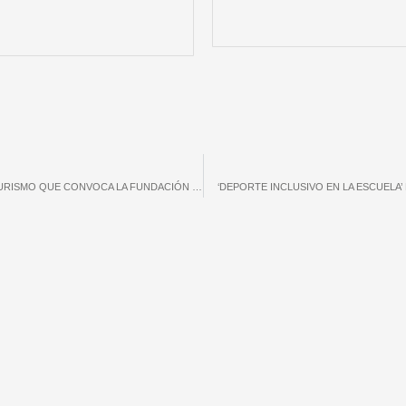
FALLADOS LOS IV PREMIOS ‘EL ANILLO’ DE DEPORTE Y TURISMO QUE CONVOCA LA FUNDACIÓN JÓVENES Y DEPORTE
‘DEPORTE INCLUSIVO EN LA ESCUELA