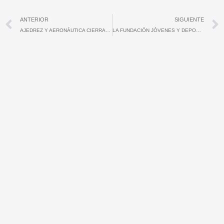
Ant
ANTERIOR
SIGUIENTE
AJEDREZ Y AERONÁUTICA CIERRAN LA SEMANA DE LA FUNDACIÓN JÓVENES Y DEPORTE
LA FUNDACIÓN JÓVENES Y DEPORTE PRESENTE EN EDUCAVITA 2015