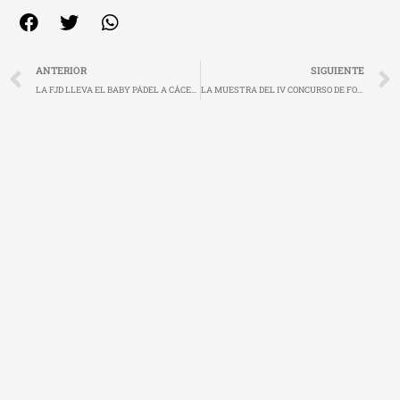
Ant
ANTERIOR
SIGUIENTE
LA FJD LLEVA EL BABY PÁDEL A CÁCERES
LA MUESTRA DEL IV CONCURSO DE FOTOGRAFÍA DEPORTIVA DE LA FJD SE ESTRENA EN MORALEJA