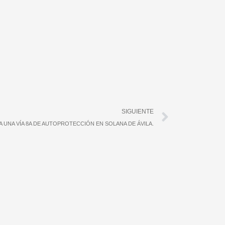
Siguient
SIGUIENTE
 UNA VÍA 8A DE AUTOPROTECCIÓN EN SOLANA DE ÁVILA.