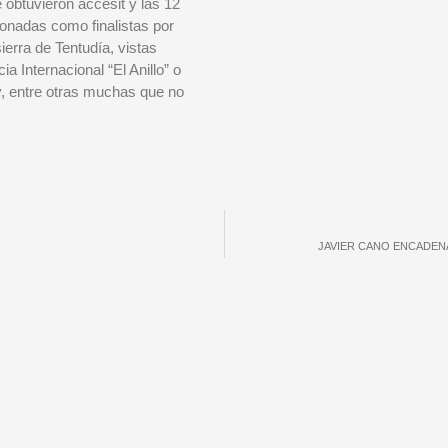
 obtuvieron accésit y las 12
ionadas como finalistas por
ierra de Tentudía, vistas
a Internacional “El Anillo” o
y, entre otras muchas que no
JAVIER CANO ENCADENA