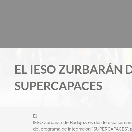
Ir
al
contenido
EL IESO ZURBARÁN 
SUPERCAPACES
El
IESO Zurbarán de Badajoz, es desde esta semana
del programa de integración “SUPERCAPACES”, 