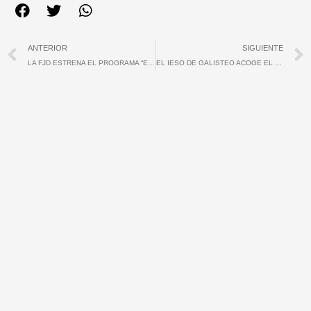
Ant
ANTERIOR
SIGUIENTE
LA FJD ESTRENA EL PROGRAMA “EMPRENDIMENTO Y DEPORTE” EN FUENTE DEL MAESTRE
EL IESO DE GALISTEO ACOGE EL PROGRAMA DE LA FJD “RETOS DE MONTAÑA”