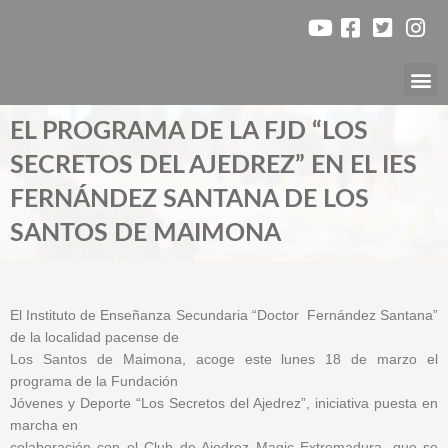
Ir
al
contenido
Nuest
EL PROGRAMA DE LA FJD “LOS
SECRETOS DEL AJEDREZ” EN EL IES
FERNÁNDEZ SANTANA DE LOS
SANTOS DE MAIMONA
El Instituto de Enseñanza Secundaria “Doctor Fernández Santana”
de la localidad pacense de
Los Santos de Maimona, acoge este lunes 18 de marzo el
programa de la Fundación
Jóvenes y Deporte “Los Secretos del Ajedrez”, iniciativa puesta en
marcha en
colaboración con el Club de Ajedrez Magic Extremadura, que se