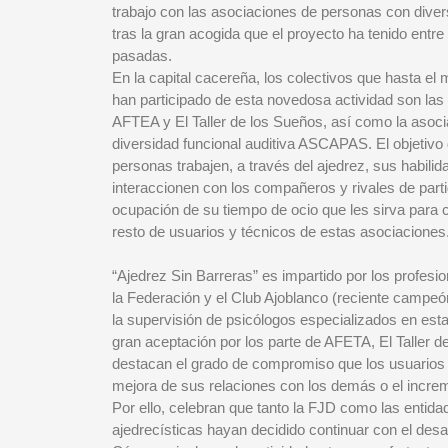
trabajo con las asociaciones de personas con diver
tras la gran acogida que el proyecto ha tenido entr
pasadas.
En la capital cacereña, los colectivos que hasta e
han participado de esta novedosa actividad son la
AFTEA y El Taller de los Sueños, así como la asoc
diversidad funcional auditiva ASCAPAS. El objetivo
personas trabajen, a través del ajedrez, sus habilid
interaccionen con los compañeros y rivales de part
ocupación de su tiempo de ocio que les sirva para 
resto de usuarios y técnicos de estas asociaciones
“Ajedrez Sin Barreras” es impartido por los profesi
la Federación y el Club Ajoblanco (reciente campe
la supervisión de psicólogos especializados en es
gran aceptación por los parte de AFETA, El Taller
destacan el grado de compromiso que los usuarios 
mejora de sus relaciones con los demás o el incre
Por ello, celebran que tanto la FJD como las entida
ajedrecísticas hayan decidido continuar con el desa