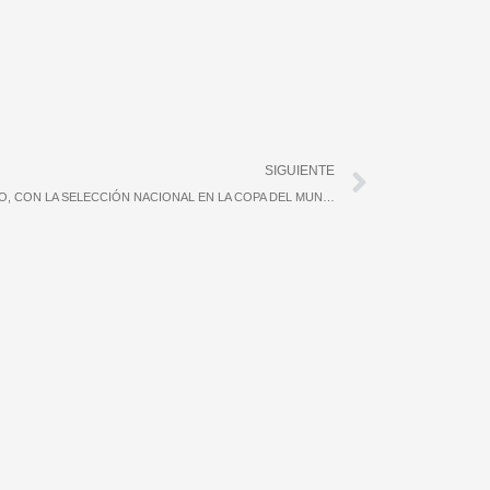
Siguient
SIGUIENTE
EL ESCALADOR EXTREMEÑO JAVIER CANO, CON LA SELECCIÓN NACIONAL EN LA COPA DEL MUNDO EN ASIA