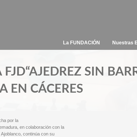
La FUNDACIÓN
Nuestras
 FJD“AJEDREZ SIN BAR
IA EN CÁCERES
ha por la
emadura, en colaboración con la
 Ajoblanco, continúa con su