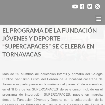
Ir
al
contenido
Nuest
EL PROGRAMA DE LA FUNDACIÓN
JÓVENES Y DEPORTE
“SUPERCAPACES” SE CELEBRA EN
TORNAVACAS
Más de 60 alumnos de educación infantil y primaria del Colegio
Público Santísimo Cristo del Perdón de la localidad cacereña de
Tornavacas participaron en la mañana del jueves 29 de noviembre,
en el “II Día de los SUPERCAPACES” de este curso, incluido en el
programa de integración SUPERCAPACES, puesto en marcha
desde la Fundación Jóvenes y Deporte con la colaboración de la
Consejería de Educación y Cultura y la Consejería de Salud y