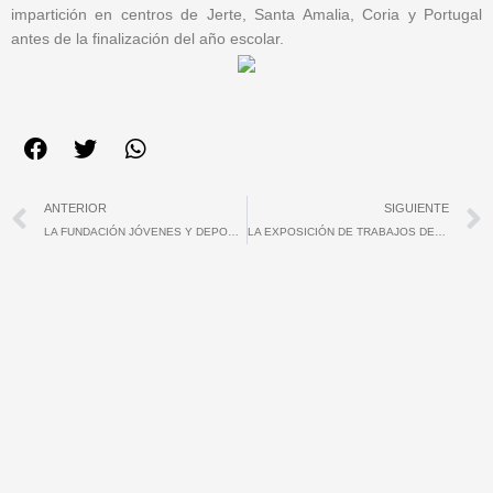
impartición en centros de Jerte, Santa Amalia, Coria y Portugal
antes de la finalización del año escolar.
Ant
ANTERIOR
SIGUIENTE
LA FUNDACIÓN JÓVENES Y DEPORTE INSTALA LA EXPOSICIÓN “50 AÑOS POR LA IGUALDAD” EN EL IES AL QAZERES DE CÁCERES
LA EXPOSICIÓN DE TRABAJOS DEL II CONCURSO DE FOTOGRAFÍA DEPORTIVA DE LA FUNDACIÓN JÓVENES Y DEPORTE EN FREGENAL DE LA SIERRA