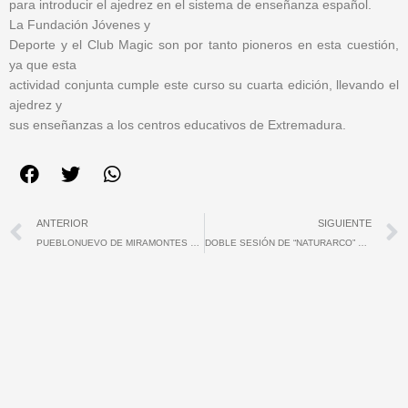
para introducir el ajedrez en el sistema de enseñanza español.
La Fundación Jóvenes y
Deporte y el Club Magic son por tanto pioneros en esta cuestión,
ya que esta
actividad conjunta cumple este curso su cuarta edición, llevando el
ajedrez y
sus enseñanzas a los centros educativos de Extremadura.
Ant
ANTERIOR
SIGUIENTE
PUEBLONUEVO DE MIRAMONTES Y JERTE ACOGEN ACTIVIDADES DE LA FJD
DOBLE SESIÓN DE “NATURARCO” Y LA FJD EN CORIA Y CABEZUELA DEL VALLE