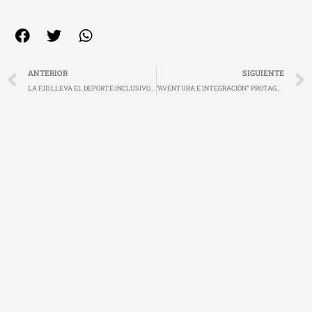
Ant
ANTERIOR
SIGUIENTE
LA FJD LLEVA EL DEPORTE INCLUSIVO A CÁCERES Y VILLAFRANCA DE LOS BARROS
“AVENTURA E INTEGRACIÓN” PROTAGONISTA DE LA SEMANA EN LA FJD