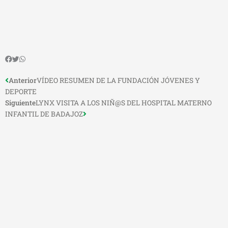
Ant
Anterior
VÍDEO RESUMEN DE LA FUNDACIÓN JÓVENES Y
Siguiente
DEPORTE
Siguiente
LYNX VISITA A LOS NIÑ@S DEL HOSPITAL MATERNO
INFANTIL DE BADAJOZ