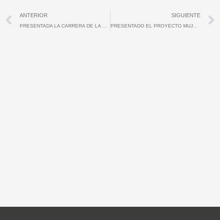
Ant
ANTERIOR
SIGUIENTE
PRESENTADA LA CARRERA DE LA MUJER 2016
PRESENTADO EL PROYECTO MUJEREXT DE LA FUNDACIÓN JÓVENES Y DEPORTE Y EL IMEX