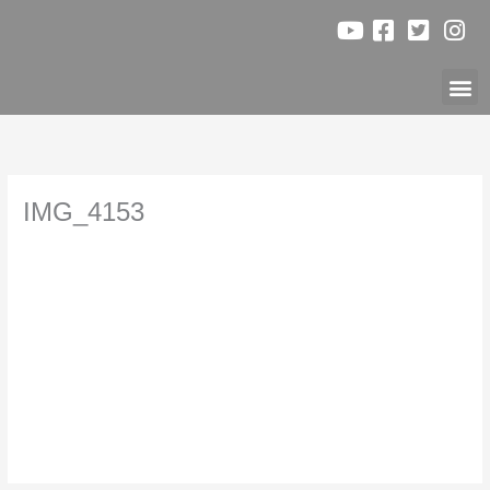
Ir
al
contenido
Nuest
IMG_4153