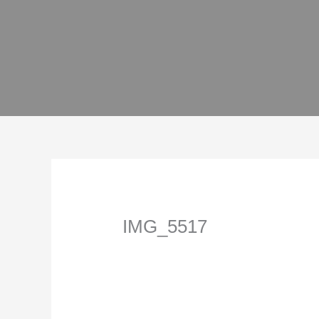
Ir
al
contenido
IMG_5517