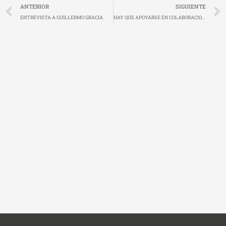
Ant
ANTERIOR
SIGUIENTE
ENTREVISTA A GUILLERMO GRACIA
HAY QUE APOYARSE EN COLABORACIONES PÚBLICAS Y PRIVADAS QUE FACILITEN EL DESARROLLO DE INICIATIVAS Y PROYECTOS QUE NOS PERMITAN LLEGAR MÁS LEJOS