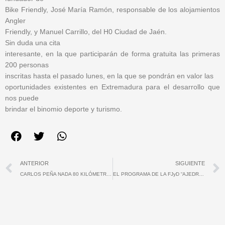
Bike Friendly, José María Ramón, responsable de los alojamientos
Angler
Friendly, y Manuel Carrillo, del H0 Ciudad de Jaén.
Sin duda una cita
interesante, en la que participarán de forma gratuita las primeras
200 personas
inscritas hasta el pasado lunes, en la que se pondrán en valor las
oportunidades existentes en Extremadura para el desarrollo que
nos puede
brindar el binomio deporte y turismo.
Ant
ANTERIOR
SIGUIENTE
CARLOS PEÑA NADA 80 KILÓMETROS EN ALCÁNTARA POR EL ALZHÉIMER
EL PROGRAMA DE LA FJyD “AJEDREZ SIN BARRERAS” RETOMA SU ACTIVIDAD