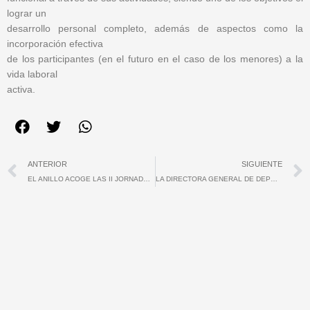
lograr un
desarrollo personal completo, además de aspectos como la
incorporación efectiva
de los participantes (en el futuro en el caso de los menores) a la
vida laboral
activa.
Ant
ANTERIOR
SIGUIENTE
EL ANILLO ACOGE LAS II JORNADAS DE TURISMO DEPORTIVO EN EXTREMADURA
LA DIRECTORA GENERAL DE DEPORTES PRESENTA EL I CONGRESO IBÉRICO MUJER, DEPORTE Y EMPRESA