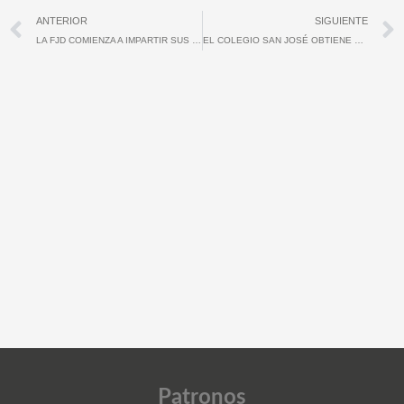
Ant
ANTERIOR
SIGUIENTE
LA FJD COMIENZA A IMPARTIR SUS PROGRAMAS EN CENTROS EDUCATIVOS 2013
EL COLEGIO SAN JOSÉ OBTIENE EL SELLO DE CALIDAD “Q” DE PLATA
Patronos