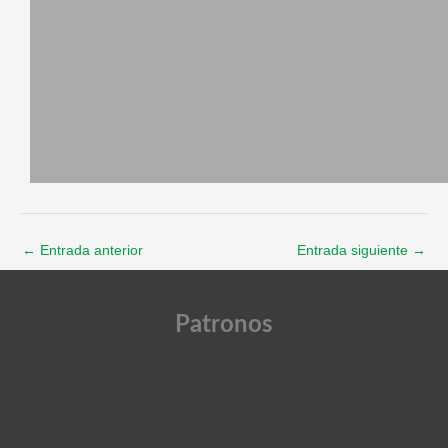
←
Entrada anterior
Entrada siguiente
→
Patronos