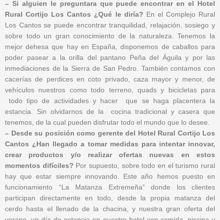
– Si alguien le preguntara que puede encontrar en el Hotel
Rural Cortijo Los Cantos ¿Qué le diría?
En el Complejo Rural
Los Cantos se puede encontrar tranquilidad, relajación, sosiego y
sobre todo un gran conocimiento de la naturaleza. Tenemos la
mejor dehesa que hay en España, disponemos de caballos para
poder pasear a la orilla del pantano Peña del Águila y por las
inmediaciones de la Sierra de San Pedro. También contamos con
cacerías de perdices en coto privado, caza mayor y menor, de
vehículos nuestros como todo terreno, quads y bicicletas para
todo tipo de actividades y hacer que se haga placentera la
estancia. Sin olvidarnos de la cocina tradicional y casera que
tenemos, de la cual pueden disfrutar todo el mundo que lo desee.
– Desde su posición como gerente del Hotel Rural Cortijo Los
Cantos ¿Han llegado a tomar medidas para intentar innovar,
crear productos y/o realizar ofertas nuevas en estos
momentos difíciles?
Por supuesto, sobre todo en el turismo rural
hay que estar siempre innovando. Este año hemos puesto en
funcionamiento “La Matanza Extremeña” donde los clientes
participan directamente en todo, desde la propia matanza del
cerdo hasta el llenado de la chacina, y nuestra gran oferta del
verano, un día de estancia en nuestro hotel con comida, piscina y