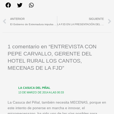
Ant
ANTERIOR
SIGUIENTE
El Gobierno de Extremadura impulsa numerosas actividades dirigidas a los más jóvenes a través de su Instituto de la Juventud
LA FJD EN LA PRESENTACIÓN DEL CLUB DE FÚTBOL FEMENINO SANTA TERESA CLUB DEPORTIVO ANTE SU AFICIÓN
1 comentario en “ENTREVISTA CON
PEPE CARVALLO, GERENTE DEL
HOTEL RURAL LOS CANTOS,
MECENAS DE LA FJD”
LA CASUCA DEL PIÑAL
13 DE MARZO DE 2014 A LAS 00:33
La Casuca del Piñal, también necesita MECENAS, porque en
este intento de ponerse en marcha e innovar, el
micromecenazgo, ha sido uno de las vías posibles para